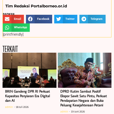
Tim Redaksi Portalborneo.or.id
BAGIKAN :
Email
Facebook
Twitter
Telegram
WhatsApp
[printfriendly]
TERKAIT
BRIN Gandeng DPR RI Perkuat
DPRD Kutim Sambut Positif
Kapasitas Penyiaran Era Digital
Ekspor Sawit Satu Pintu, Perkuat
dan AI
Pendapatan Negara dan Buka
Peluang Kesejahteraan Petani
admin
18 Juli 2026
admin
19 Juni 2026