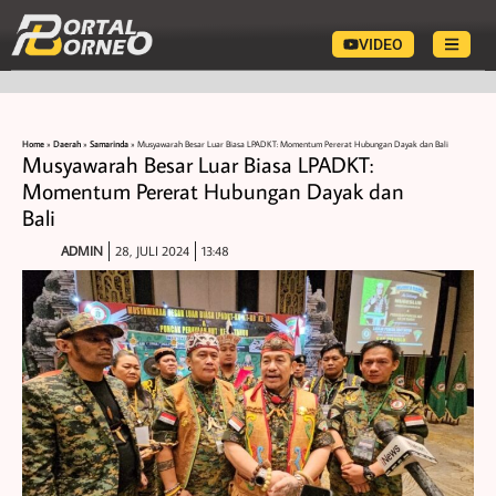
VIDEO
Home
»
Daerah
»
Samarinda
»
Musyawarah Besar Luar Biasa LPADKT: Momentum Pererat Hubungan Dayak dan Bali
Musyawarah Besar Luar Biasa LPADKT:
Momentum Pererat Hubungan Dayak dan
Bali
ADMIN
28, JULI 2024
13:48