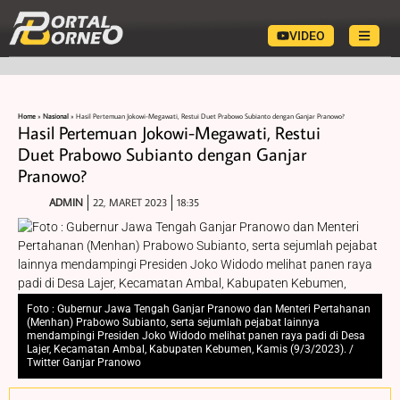
VIDEO
Home
»
Nasional
»
Hasil Pertemuan Jokowi-Megawati, Restui Duet Prabowo Subianto dengan Ganjar Pranowo?
Hasil Pertemuan Jokowi-Megawati, Restui
Duet Prabowo Subianto dengan Ganjar
Pranowo?
ADMIN
22, MARET 2023
18:35
Foto : Gubernur Jawa Tengah Ganjar Pranowo dan Menteri Pertahanan
(Menhan) Prabowo Subianto, serta sejumlah pejabat lainnya
mendampingi Presiden Joko Widodo melihat panen raya padi di Desa
Lajer, Kecamatan Ambal, Kabupaten Kebumen, Kamis (9/3/2023). /
Twitter Ganjar Pranowo