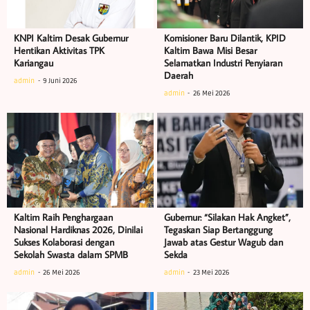
KNPI Kaltim Desak Gubernur
Komisioner Baru Dilantik, KPID
Hentikan Aktivitas TPK
Kaltim Bawa Misi Besar
Kariangau
Selamatkan Industri Penyiaran
Daerah
admin
9 Juni 2026
admin
26 Mei 2026
Kaltim Raih Penghargaan
Gubernur: “Silakan Hak Angket”,
Nasional Hardiknas 2026, Dinilai
Tegaskan Siap Bertanggung
Sukses Kolaborasi dengan
Jawab atas Gestur Wagub dan
Sekolah Swasta dalam SPMB
Sekda
admin
26 Mei 2026
admin
23 Mei 2026