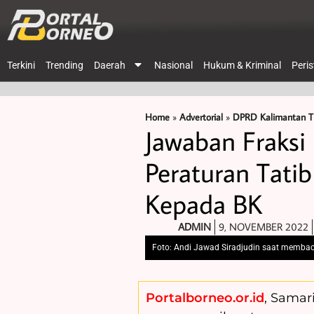
Terkini
Trending
Daerah
Nasional
Hukum & Kriminal
Peri
Home
»
Advertorial
»
DPRD Kalimantan T
Jawaban Fraksi
Peraturan Tati
Kepada BK
ADMIN
9, NOVEMBER 2022
Foto: Andi Jawad Siradjudin saat memba
Portalborneo.or.id
, Samar