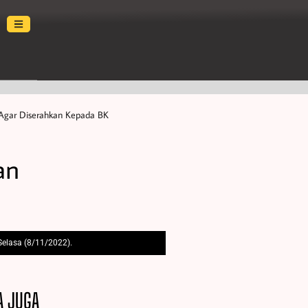
 Agar Diserahkan Kepada BK
an
elasa (8/11/2022).
A JUGA