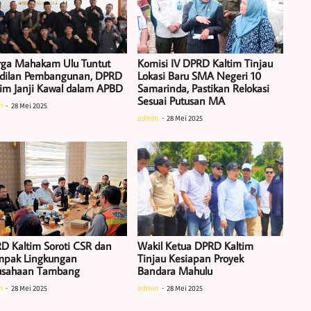
ga Mahakam Ulu Tuntut
Komisi IV DPRD Kaltim Tinjau
dilan Pembangunan, DPRD
Lokasi Baru SMA Negeri 10
tim Janji Kawal dalam APBD
Samarinda, Pastikan Relokasi
Sesuai Putusan MA
n
28 Mei 2025
admin
28 Mei 2025
D Kaltim Soroti CSR dan
Wakil Ketua DPRD Kaltim
pak Lingkungan
Tinjau Kesiapan Proyek
usahaan Tambang
Bandara Mahulu
n
28 Mei 2025
admin
28 Mei 2025