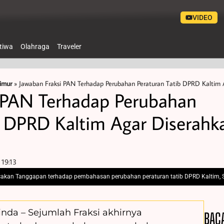
VIDEO
stiwa
Olahraga
Traveler
imur
»
Jawaban Fraksi PAN Terhadap Perubahan Peraturan Tatib DPRD Kaltim
 PAN Terhadap Perubahan
b DPRD Kaltim Agar Diserahk
19:13
cakan Tanggapan terhadap pembahasan perubahan peraturan tatib DPRD Kaltim, S
inda – Sejumlah Fraksi akhirnya
BAC