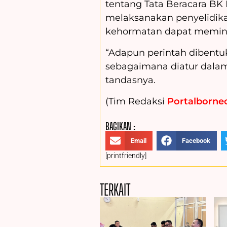
tentang Tata Beracara BK
melaksanakan penyelidikan,
kehormatan dapat meminta
“Adapun perintah dibentu
sebagaimana diatur dalam
tandasnya.
(Tim Redaksi
Portalborneo
BAGIKAN :
Email
Facebook
[printfriendly]
TERKAIT