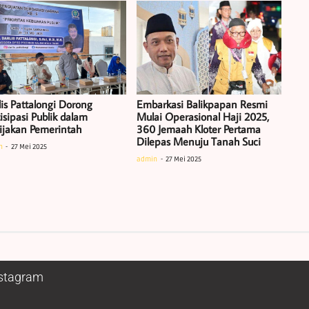
lis Pattalongi Dorong
Embarkasi Balikpapan Resmi
isipasi Publik dalam
Mulai Operasional Haji 2025,
ijakan Pemerintah
360 Jemaah Kloter Pertama
Dilepas Menuju Tanah Suci
n
27 Mei 2025
admin
27 Mei 2025
stagram