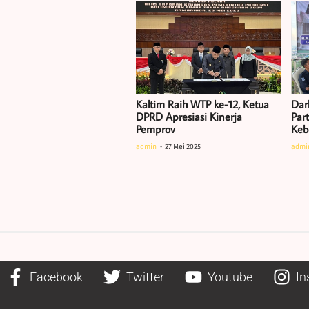
Kaltim Raih WTP ke-12, Ketua
Dar
DPRD Apresiasi Kinerja
Part
Pemprov
Keb
admin
27 Mei 2025
admi
Facebook
Twitter
Youtube
In