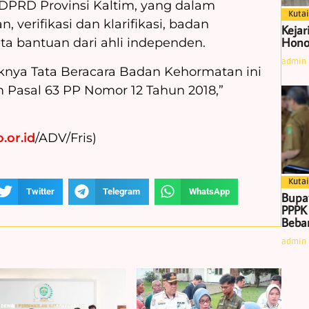
 DPRD Provinsi Kaltim, yang dalam
Kutai
 verifikasi dan klarifikasi, badan
Kejar
Hono
 bantuan dari ahli independen.
admin
knya Tata Beracara Badan Kehormatan ini
 Pasal 63 PP Nomor 12 Tahun 2018,”
.or.id
/ADV/Fris)
Kutai
Twitter
Telegram
WhatsApp
Bupa
PPPK
Beban
admin