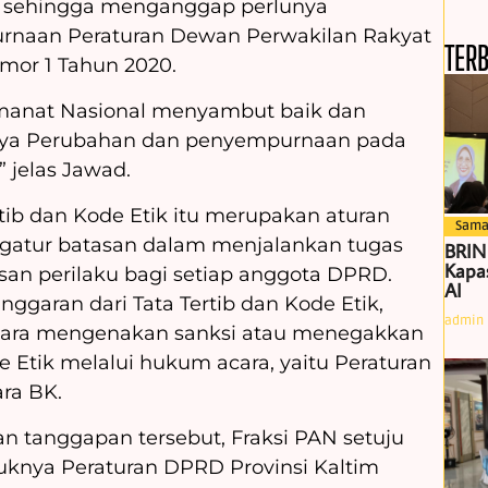
D, sehingga menganggap perlunya
naan Peraturan Dewan Perwakilan Rakyat
TER
mor 1 Tahun 2020.
 Amanat Nasional menyambut baik dan
nya Perubahan dan penyempurnaan pada
” jelas Jawad.
rtib dan Kode Etik itu merupakan aturan
Sama
ngatur batasan dalam menjalankan tugas
BRIN
Kapas
san perilaku bagi setiap anggota DPRD.
AI
nggaran dari Tata Tertib dan Kode Etik,
admin
cara mengenakan sanksi atau menegakkan
e Etik melalui hukum acara, yaitu Peraturan
ra BK.
n tanggapan tersebut, Fraksi PAN setuju
uknya Peraturan DPRD Provinsi Kaltim