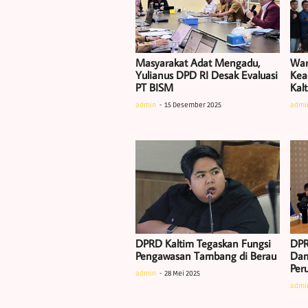
Masyarakat Adat Mengadu,
War
Yulianus DPD RI Desak Evaluasi
Kea
PT BISM
Kal
admin
15 Desember 2025
admi
DPRD Kaltim Tegaskan Fungsi
DPR
Pengawasan Tambang di Berau
Dam
Per
admin
28 Mei 2025
admi