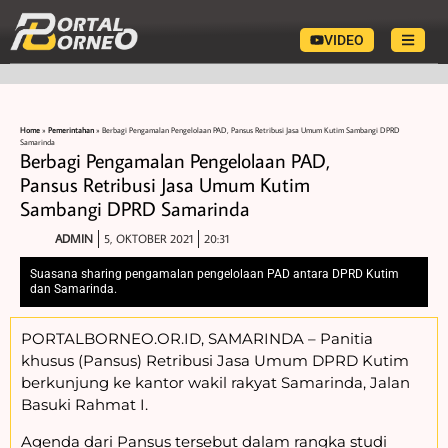
VIDEO
Home
»
Pemerintahan
»
Berbagi Pengamalan Pengelolaan PAD, Pansus Retribusi Jasa Umum Kutim Sambangi DPRD
Samarinda
Berbagi Pengamalan Pengelolaan PAD,
Pansus Retribusi Jasa Umum Kutim
Sambangi DPRD Samarinda
ADMIN
5, OKTOBER 2021
20:31
Suasana sharing pengamalan pengelolaan PAD antara DPRD Kutim
dan Samarinda.
PORTALBORNEO.OR.ID, SAMARINDA – Panitia
khusus (Pansus) Retribusi Jasa Umum DPRD Kutim
berkunjung ke kantor wakil rakyat Samarinda, Jalan
Basuki Rahmat I.
Agenda dari Pansus tersebut dalam rangka studi