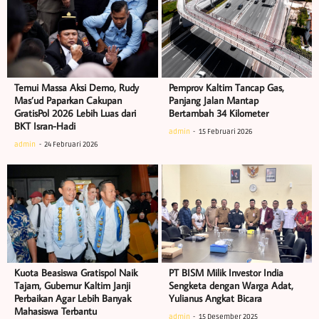
Temui Massa Aksi Demo, Rudy
Pemprov Kaltim Tancap Gas,
Mas’ud Paparkan Cakupan
Panjang Jalan Mantap
GratisPol 2026 Lebih Luas dari
Bertambah 34 Kilometer
BKT Isran-Hadi
admin
15 Februari 2026
admin
24 Februari 2026
Kuota Beasiswa Gratispol Naik
PT BISM Milik Investor India
Tajam, Gubernur Kaltim Janji
Sengketa dengan Warga Adat,
Perbaikan Agar Lebih Banyak
Yulianus Angkat Bicara
Mahasiswa Terbantu
admin
15 Desember 2025