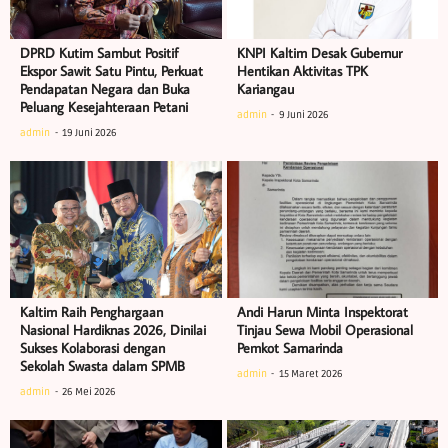
DPRD Kutim Sambut Positif
KNPI Kaltim Desak Gubernur
Ekspor Sawit Satu Pintu, Perkuat
Hentikan Aktivitas TPK
Pendapatan Negara dan Buka
Kariangau
Peluang Kesejahteraan Petani
admin
9 Juni 2026
admin
19 Juni 2026
Kaltim Raih Penghargaan
Andi Harun Minta Inspektorat
Nasional Hardiknas 2026, Dinilai
Tinjau Sewa Mobil Operasional
Sukses Kolaborasi dengan
Pemkot Samarinda
Sekolah Swasta dalam SPMB
admin
15 Maret 2026
admin
26 Mei 2026