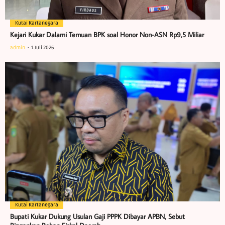
Kutai Kartanegara
Kejari Kukar Dalami Temuan BPK soal Honor Non-ASN Rp9,5 Miliar
admin
1 Juli 2026
Kutai Kartanegara
Bupati Kukar Dukung Usulan Gaji PPPK Dibayar APBN, Sebut