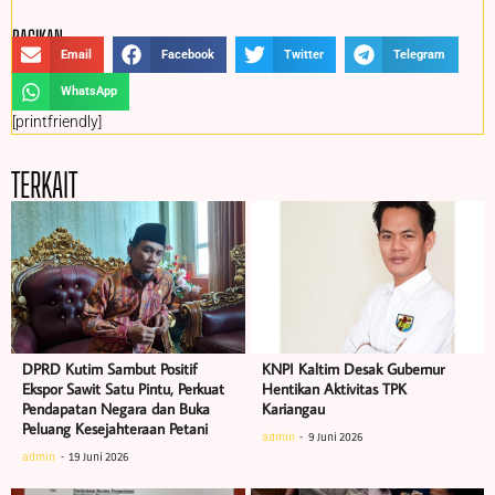
BAGIKAN :
Email
Facebook
Twitter
Telegram
WhatsApp
[printfriendly]
TERKAIT
DPRD Kutim Sambut Positif
KNPI Kaltim Desak Gubernur
Ekspor Sawit Satu Pintu, Perkuat
Hentikan Aktivitas TPK
Pendapatan Negara dan Buka
Kariangau
Peluang Kesejahteraan Petani
admin
9 Juni 2026
admin
19 Juni 2026