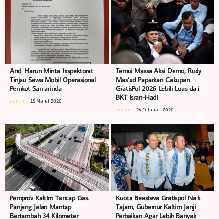
Andi Harun Minta Inspektorat
Temui Massa Aksi Demo, Rudy
Tinjau Sewa Mobil Operasional
Mas’ud Paparkan Cakupan
Pemkot Samarinda
GratisPol 2026 Lebih Luas dari
BKT Isran-Hadi
admin
15 Maret 2026
admin
24 Februari 2026
Pemprov Kaltim Tancap Gas,
Kuota Beasiswa Gratispol Naik
Panjang Jalan Mantap
Tajam, Gubernur Kaltim Janji
Bertambah 34 Kilometer
Perbaikan Agar Lebih Banyak