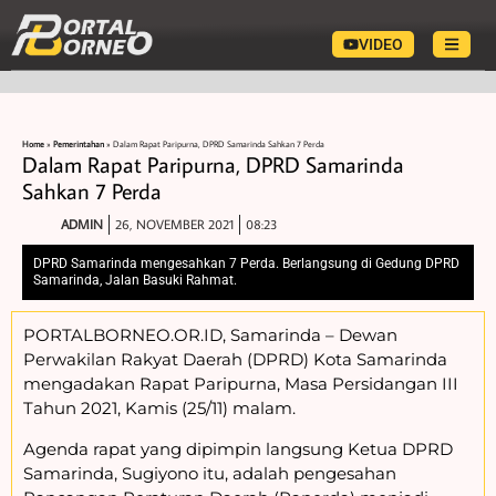
VIDEO
Home
»
Pemerintahan
»
Dalam Rapat Paripurna, DPRD Samarinda Sahkan 7 Perda
Dalam Rapat Paripurna, DPRD Samarinda
Sahkan 7 Perda
ADMIN
26, NOVEMBER 2021
08:23
DPRD Samarinda mengesahkan 7 Perda. Berlangsung di Gedung DPRD
Samarinda, Jalan Basuki Rahmat.
PORTALBORNEO.OR.ID, Samarinda – Dewan
Perwakilan Rakyat Daerah (DPRD) Kota Samarinda
mengadakan Rapat Paripurna, Masa Persidangan III
Tahun 2021, Kamis (25/11) malam.
Agenda rapat yang dipimpin langsung Ketua DPRD
Samarinda, Sugiyono itu, adalah pengesahan