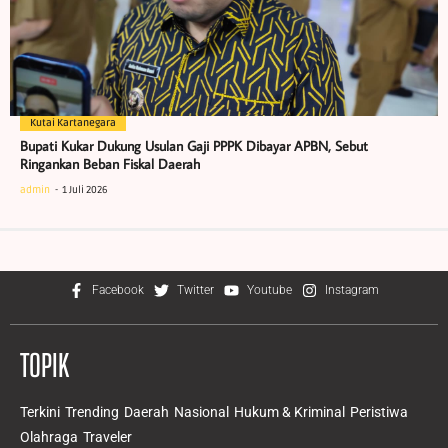
Kutai Kartanegara
Bupati Kukar Dukung Usulan Gaji PPPK Dibayar APBN, Sebut
Ringankan Beban Fiskal Daerah
admin
1 Juli 2026
Facebook
Twitter
Youtube
Instagram
TOPIK
Terkini
Trending
Daerah
Nasional
Hukum & Kriminal
Peristiwa
Olahraga
Traveler