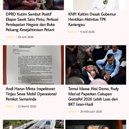
DPRD Kutim Sambut Positif
KNPI Kaltim Desak Gubernur
Ekspor Sawit Satu Pintu, Perkuat
Hentikan Aktivitas TPK
Pendapatan Negara dan Buka
Kariangau
Peluang Kesejahteraan Petani
admin
9 Juni 2026
admin
19 Juni 2026
Andi Harun Minta Inspektorat
Temui Massa Aksi Demo, Rudy
Tinjau Sewa Mobil Operasional
Mas’ud Paparkan Cakupan
Pemkot Samarinda
GratisPol 2026 Lebih Luas dari
BKT Isran-Hadi
admin
15 Maret 2026
admin
24 Februari 2026