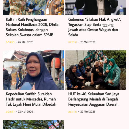
Kaltim Raih Penghargaan
Gubernur: “Silakan Hak Angket”,
Nasional Hardiknas 2026, Dinilai
Tegaskan Siap Bertanggung
Sukses Kolaborasi dengan
Jawab atas Gestur Wagub dan
Sekolah Swasta dalam SPMB
Sekda
admin
26 Mei 2026
admin
23 Mei 2026
Kepedulian Sarifah Suraidah
HUT ke-46 Kelurahan Sari Jaya
Hadir untuk Mercedes, Rumah
Berlangsung Meriah di Tengah
Tak Layak Huni Mulai Dibedah
Penyesuaian Anggaran Daerah
admin
22 Mei 2026
admin
22 Mei 2026