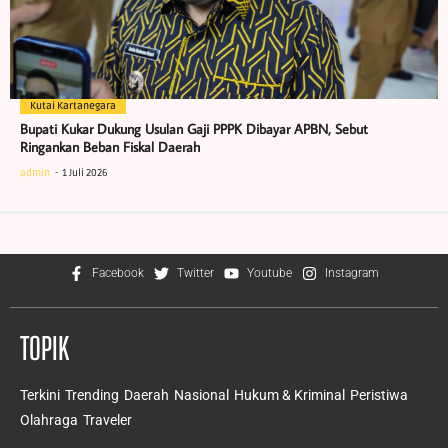
Kutai Kartanegara
Bupati Kukar Dukung Usulan Gaji PPPK Dibayar APBN, Sebut
Ringankan Beban Fiskal Daerah
admin
1 Juli 2026
Facebook
Twitter
Youtube
Instagram
TOPIK
Terkini
Trending
Daerah
Nasional
Hukum & Kriminal
Peristiwa
Olahraga
Traveler