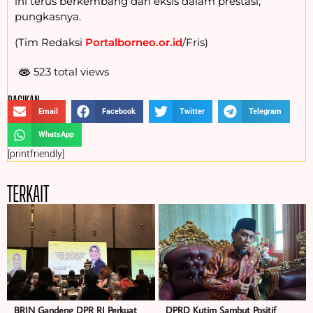
ini terus berkembang dan eksis dalam prestasi,”
pungkasnya.
(Tim Redaksi
Portalborneo.or.id
/Fris)
523 total views
BAGIKAN :
Email
Facebook
Twitter
Telegram
WhatsApp
[printfriendly]
TERKAIT
BRIN Gandeng DPR RI Perkuat
DPRD Kutim Sambut Positif