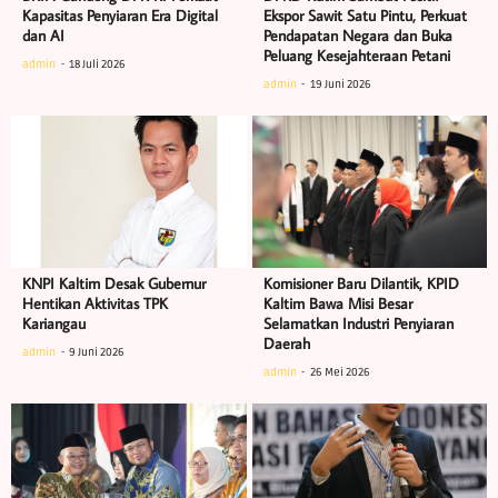
Kapasitas Penyiaran Era Digital
Ekspor Sawit Satu Pintu, Perkuat
dan AI
Pendapatan Negara dan Buka
Peluang Kesejahteraan Petani
admin
18 Juli 2026
admin
19 Juni 2026
KNPI Kaltim Desak Gubernur
Komisioner Baru Dilantik, KPID
Hentikan Aktivitas TPK
Kaltim Bawa Misi Besar
Kariangau
Selamatkan Industri Penyiaran
Daerah
admin
9 Juni 2026
admin
26 Mei 2026