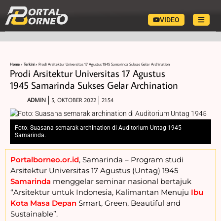
VIDEO
Home
»
Terkini
»
Prodi Arsitektur Universitas 17 Agustus 1945 Samarinda Sukses Gelar Archination
Prodi Arsitektur Universitas 17 Agustus
1945 Samarinda Sukses Gelar Archination
ADMIN
5, OKTOBER 2022
21:54
Foto: Suasana semarak archination di Auditorium Untag 1945
Samarinda.
Portalborneo.or.id
, Samarinda – Program studi
Arsitektur Universitas 17 Agustus (Untag) 1945
Samarinda
menggelar seminar nasional bertajuk
“Arsitektur untuk Indonesia, Kalimantan Menuju
Ibu
Kota Masa Depan
Smart, Green, Beautiful and
Sustainable”.