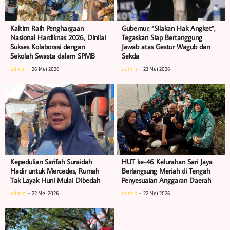
Kaltim Raih Penghargaan
Gubernur: “Silakan Hak Angket”,
Nasional Hardiknas 2026, Dinilai
Tegaskan Siap Bertanggung
Sukses Kolaborasi dengan
Jawab atas Gestur Wagub dan
Sekolah Swasta dalam SPMB
Sekda
admin
26 Mei 2026
admin
23 Mei 2026
Kepedulian Sarifah Suraidah
HUT ke-46 Kelurahan Sari Jaya
Hadir untuk Mercedes, Rumah
Berlangsung Meriah di Tengah
Tak Layak Huni Mulai Dibedah
Penyesuaian Anggaran Daerah
admin
22 Mei 2026
admin
22 Mei 2026