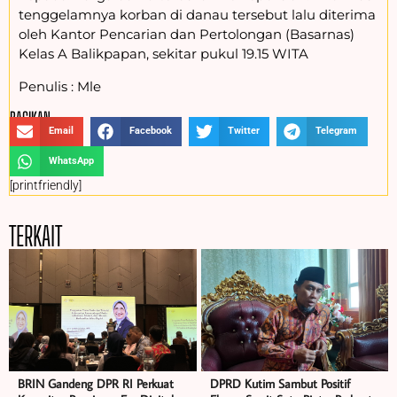
tenggelamnya korban di danau tersebut lalu diterima
oleh Kantor Pencarian dan Pertolongan (Basarnas)
Kelas A Balikpapan, sekitar pukul 19.15 WITA
Penulis : Mle
BAGIKAN :
Email
Facebook
Twitter
Telegram
WhatsApp
[printfriendly]
TERKAIT
BRIN Gandeng DPR RI Perkuat
DPRD Kutim Sambut Positif