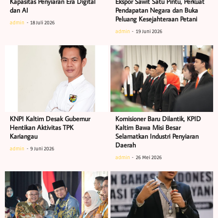
Kapasitas Penyiaran Era Digital
Ekspor Sawit Satu Pintu, Perkuat
dan AI
Pendapatan Negara dan Buka
Peluang Kesejahteraan Petani
admin
18 Juli 2026
admin
19 Juni 2026
KNPI Kaltim Desak Gubernur
Komisioner Baru Dilantik, KPID
Hentikan Aktivitas TPK
Kaltim Bawa Misi Besar
Kariangau
Selamatkan Industri Penyiaran
Daerah
admin
9 Juni 2026
admin
26 Mei 2026