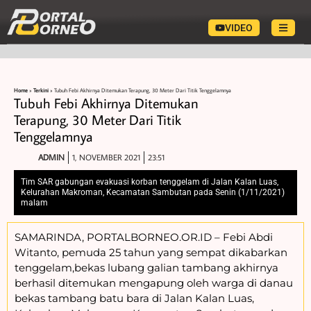
VIDEO
Home
»
Terkini
»
Tubuh Febi Akhirnya Ditemukan Terapung, 30 Meter Dari Titik Tenggelamnya
Tubuh Febi Akhirnya Ditemukan
Terapung, 30 Meter Dari Titik
Tenggelamnya
ADMIN
1, NOVEMBER 2021
23:51
Tim SAR gabungan evakuasi korban tenggelam di Jalan Kalan Luas,
Kelurahan Makroman, Kecamatan Sambutan pada Senin (1/11/2021)
malam
SAMARINDA, PORTALBORNEO.OR.ID – Febi Abdi
Witanto, pemuda 25 tahun yang sempat dikabarkan
tenggelam,bekas lubang galian tambang akhirnya
berhasil ditemukan mengapung oleh warga di danau
bekas tambang batu bara di Jalan Kalan Luas,