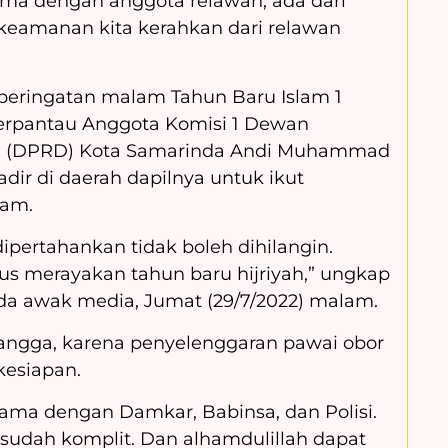
ma dengan anggota relawan, ada dari
 keamanan kita kerahkan dari relawan
 peringatan malam Tahun Baru Islam 1
terpantau Anggota Komisi 1 Dewan
ah (DPRD) Kota Samarinda Andi Muhammad
adir di daerah dapilnya untuk ikut
lam.
dipertahankan tidak boleh dihilangin.
s merayakan tahun baru hijriyah,” ungkap
ada awak media, Jumat (29/7/2022) malam.
bangga, karena penyelenggaran pawai obor
kesiapan.
 sama dengan Damkar, Babinsa, dan Polisi.
 sudah komplit. Dan alhamdulillah dapat