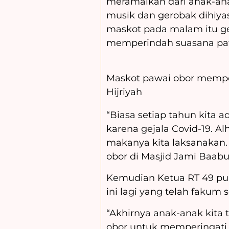
meramaikan dari anak-ana
musik dan gerobak dihiya
maskot pada malam itu g
memperindah suasana paw
Maskot pawai obor mempe
Hijriyah
“Biasa setiap tahun kita a
karena gejala Covid-19. A
makanya kita laksanakan. 
obor di Masjid Jami Baabu
Kemudian Ketua RT 49 pun
ini lagi yang telah fakum 
“Akhirnya anak-anak kita
obor untuk memperingati t