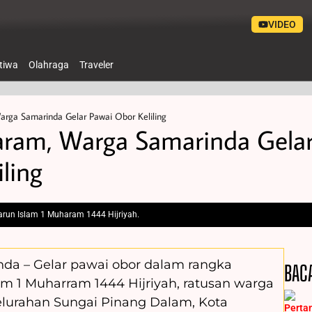
VIDEO
stiwa
Olahraga
Traveler
rga Samarinda Gelar Pawai Obor Keliling
ram, Warga Samarinda Gela
ling
run Islam 1 Muharam 1444 Hijriyah.
inda – Gelar pawai obor dalam rangka
BAC
m 1 Muharram 1444 Hijriyah, ratusan warga
Kelurahan Sungai Pinang Dalam, Kota