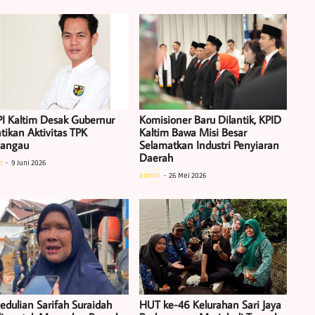
I Kaltim Desak Gubernur
Komisioner Baru Dilantik, KPID
tikan Aktivitas TPK
Kaltim Bawa Misi Besar
iangau
Selamatkan Industri Penyiaran
Daerah
n
9 Juni 2026
admin
26 Mei 2026
edulian Sarifah Suraidah
HUT ke-46 Kelurahan Sari Jaya