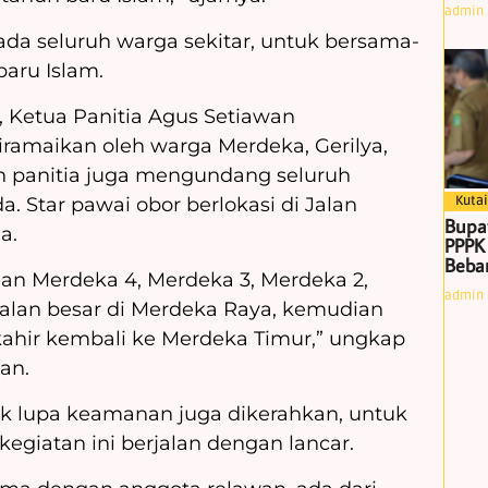
admin
ada seluruh warga sekitar, untuk bersama-
aru Islam.
 Ketua Panitia Agus Setiawan
diramaikan oleh warga Merdeka, Gerilya,
 panitia juga mengundang seluruh
. Star pawai obor berlokasi di Jalan
Kutai
Bupa
a.
PPPK
Beban
lan Merdeka 4, Merdeka 3, Merdeka 2,
admin
 jalan besar di Merdeka Raya, kemudian
rkahir kembali ke Merdeka Timur,” ungkap
an.
ak lupa keamanan juga dikerahkan, untuk
giatan ini berjalan dengan lancar.