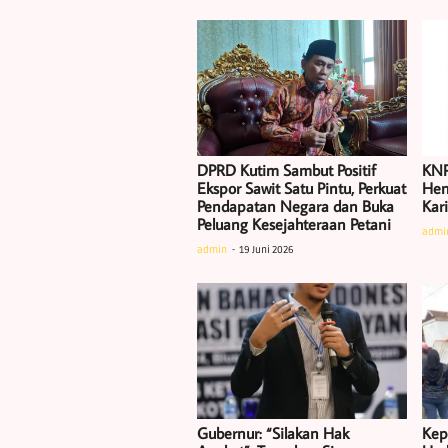
DPRD Kutim Sambut Positif
KNP
Ekspor Sawit Satu Pintu, Perkuat
Hen
Pendapatan Negara dan Buka
Kar
Peluang Kesejahteraan Petani
admi
admin
19 Juni 2026
Gubernur: “Silakan Hak
Kep