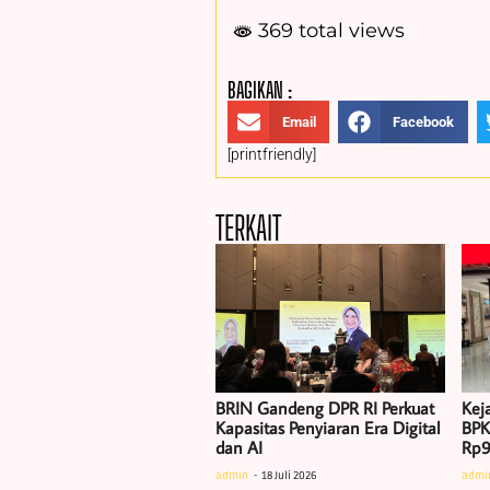
369 total views
BAGIKAN :
Email
Facebook
[printfriendly]
TERKAIT
BRIN Gandeng DPR RI Perkuat
Kej
Kapasitas Penyiaran Era Digital
BPK
dan AI
Rp9
admin
18 Juli 2026
admi