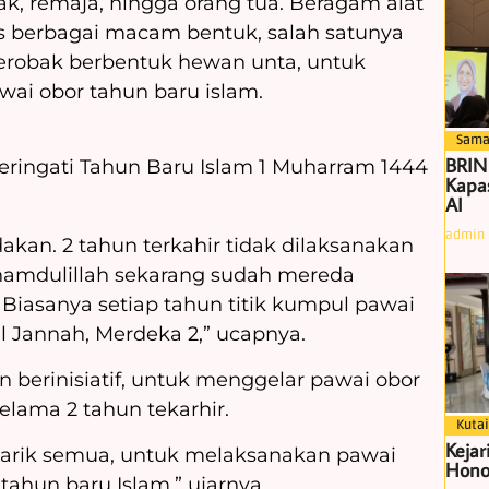
k, remaja, hingga orang tua. Beragam alat
s berbagai macam bentuk, salah satunya
erobak berbentuk hewan unta, untuk
ai obor tahun baru islam.
Sama
BRIN
ringati Tahun Baru Islam 1 Muharram 1444
Kapas
AI
admin
dakan. 2 tahun terkahir tidak dilaksanakan
lhamdulillah sekarang sudah mereda
Biasanya setiap tahun titik kumpul pawai
l Jannah, Merdeka 2,” ucapnya.
 berinisiatif, untuk menggelar pawai obor
selama 2 tahun tekarhir.
Kutai
Kejar
 tarik semua, untuk melaksanakan pawai
Hono
ahun baru Islam,” ujarnya.