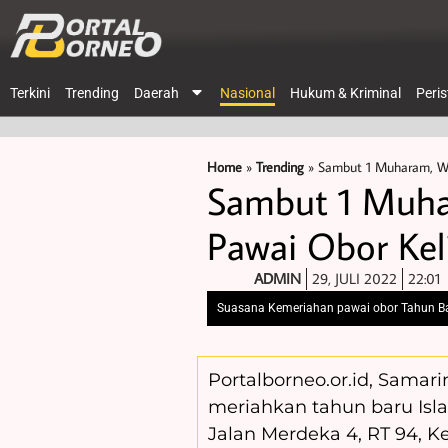
Terkini
Trending
Daerah
Nasional
Hukum & Kriminal
Peri
Home
»
Trending
»
Sambut 1 Muharam, Wa
Sambut 1 Muha
Pawai Obor Keli
ADMIN
29, JULI 2022
22:01
Suasana Kemeriahan pawai obor Tahun Ba
Portalborneo.or.id, Samar
meriahkan tahun baru Isla
Jalan Merdeka 4, RT 94, 