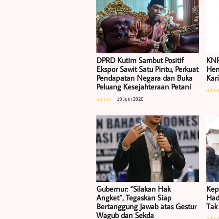
DPRD Kutim Sambut Positif
KNP
Ekspor Sawit Satu Pintu, Perkuat
Hen
Pendapatan Negara dan Buka
Kar
Peluang Kesejahteraan Petani
admi
admin
19 Juni 2026
Gubernur: “Silakan Hak
Kep
Angket”, Tegaskan Siap
Had
Bertanggung Jawab atas Gestur
Tak
Wagub dan Sekda
admi