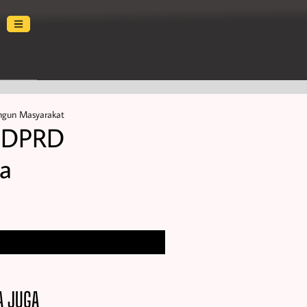
ngun Masyarakat
e DPRD
a
A JUGA