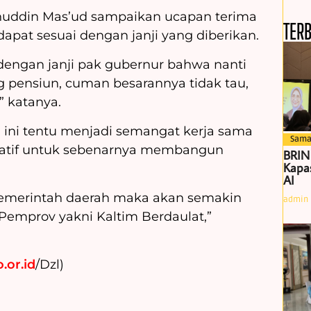
uddin Mas’ud sampaikan ucapan terima
TER
dapat sesuai dengan janji yang diberikan.
engan janji pak gubernur bahwa nanti
pensiun, cuman besarannya tidak tau,
” katanya.
ini tentu menjadi semangat kerja sama
Sama
islatif untuk sebenarnya membangun
BRIN
Kapas
AI
emerintah daerah maka akan semakin
admin
i Pemprov yakni Kaltim Berdaulat,”
.or.id
/Dzl)