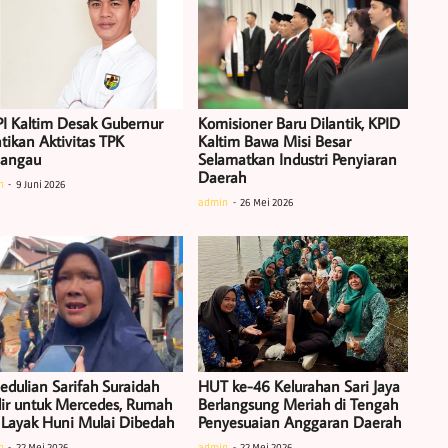
I Kaltim Desak Gubernur
Komisioner Baru Dilantik, KPID
tikan Aktivitas TPK
Kaltim Bawa Misi Besar
iangau
Selamatkan Industri Penyiaran
Daerah
n
9 Juni 2026
admin
26 Mei 2026
edulian Sarifah Suraidah
HUT ke-46 Kelurahan Sari Jaya
ir untuk Mercedes, Rumah
Berlangsung Meriah di Tengah
 Layak Huni Mulai Dibedah
Penyesuaian Anggaran Daerah
n
22 Mei 2026
admin
22 Mei 2026