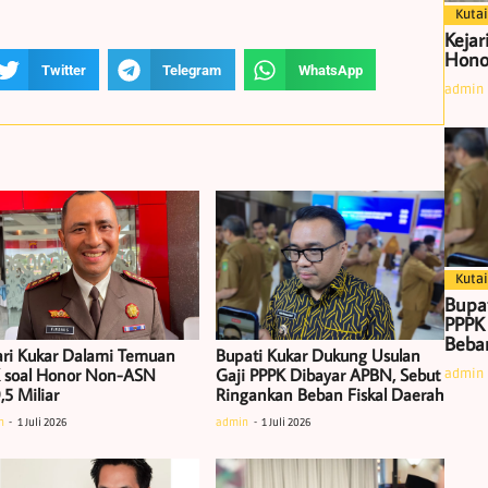
Kutai
Kejar
Hono
Twitter
Telegram
WhatsApp
admin
Kutai
Bupa
PPPK
Beban
ari Kukar Dalami Temuan
Bupati Kukar Dukung Usulan
 soal Honor Non-ASN
Gaji PPPK Dibayar APBN, Sebut
admin
,5 Miliar
Ringankan Beban Fiskal Daerah
n
1 Juli 2026
admin
1 Juli 2026