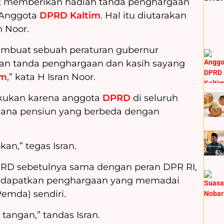
k memberikan hadiah tanda penghargaan
 Anggota
DPRD Kaltim
. Hal itu diutarakan
n Noor.
embuat sebuah peraturan gubernur
an tanda penghargaan dan kasih sayang
im
,” kata H Isran Noor.
lakukan karena anggota
DPRD
di seluruh
 dana pensiun yang berbeda dengan
an,” tegas Isran.
DPRD sebetulnya sama dengan peran DPR RI,
mendapatkan penghargaan yang memadai
emda) sendiri.
 tangan,” tandas Isran.