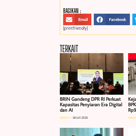
BAGIKAN :
Email
Facebook
[printfriendly]
TERKAIT
BRIN Gandeng DPR RI Perkuat
Kej
Kapasitas Penyiaran Era Digital
BPK
dan AI
Rp9
admin
18 Juli 2026
admi