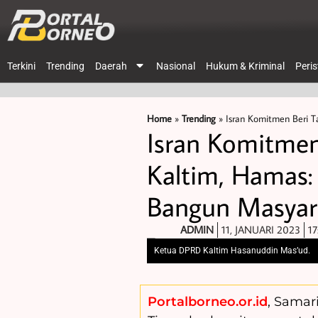
Terkini
Trending
Daerah
Nasional
Hukum & Kriminal
Peri
Home
»
Trending
»
Isran Komitmen Beri 
Isran Komitme
Kaltim, Hamas
Bangun Masyar
ADMIN
11, JANUARI 2023
17
Ketua DPRD Kaltim Hasanuddin Mas’ud.
Portalborneo.or.id
, Samar