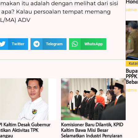
Hono
akan itu adalah dengan melihat dari sisi
admin
tu apa? Kalau persoalan tempat memang
NFL/MA) ADV
Twitter
Telegram
WhatsApp
Kutai
Bupa
PPPK
Beban
admin
I Kaltim Desak Gubernur
Komisioner Baru Dilantik, KPID
tikan Aktivitas TPK
Kaltim Bawa Misi Besar
iangau
Selamatkan Industri Penyiaran