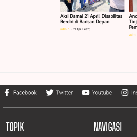
Aksi Damai 21 April, Disabilitas
And
Berdiri di Barisan Depan
Tin
Pem
admin
21 April 2026
admi
Facebook
Twitter
Youtube
In
TOPIK
NAVIGASI