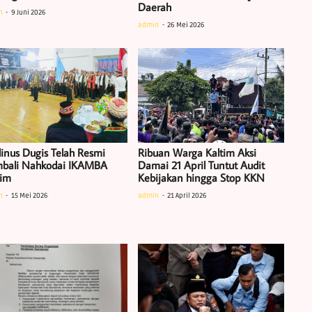
Daerah
n
9 Juni 2026
admin
26 Mei 2026
linus Dugis Telah Resmi
Ribuan Warga Kaltim Aksi
bali Nahkodai IKAMBA
Damai 21 April Tuntut Audit
tim
Kebijakan hingga Stop KKN
n
15 Mei 2026
admin
21 April 2026