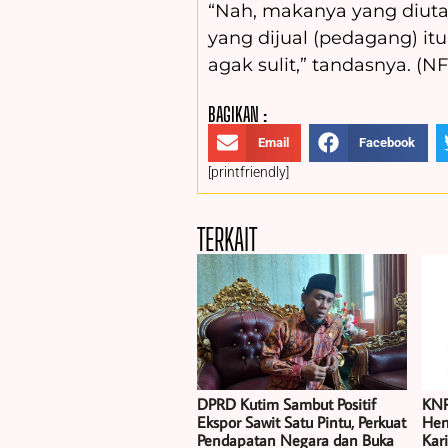
“Nah, makanya yang diutam
yang dijual (pedagang) i
agak sulit,” tandasnya. (
BAGIKAN :
Email
Facebook
[printfriendly]
TERKAIT
DPRD Kutim Sambut Positif
KNP
Ekspor Sawit Satu Pintu, Perkuat
Hen
Pendapatan Negara dan Buka
Kar