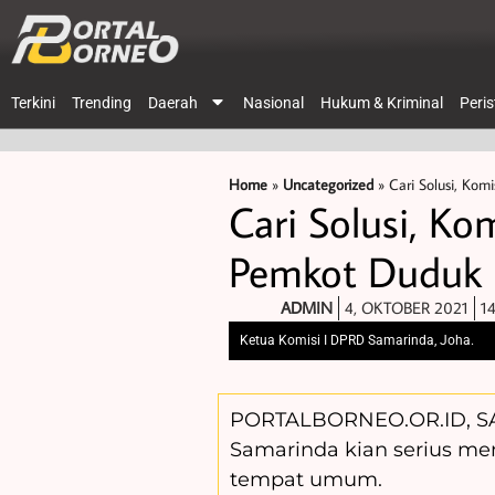
Terkini
Trending
Daerah
Nasional
Hukum & Kriminal
Peri
Home
»
Uncategorized
»
Cari Solusi, Ko
Cari Solusi, K
Pemkot Duduk 
ADMIN
4, OKTOBER 2021
14
Ketua Komisi I DPRD Samarinda, Joha.
PORTALBORNEO.OR.ID, SA
Samarinda kian serius men
tempat umum.