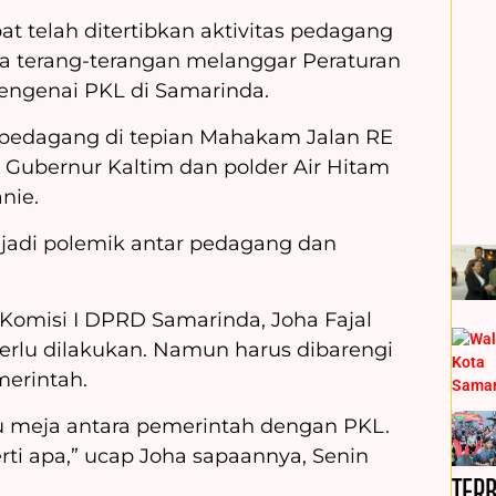
t telah ditertibkan aktivitas pedagang
ra terang-terangan melanggar Peraturan
engenai PKL di Samarinda.
k pedagang di tepian Mahakam Jalan RE
 Gubernur Kaltim dan polder Air Hitam
nie.
jadi polemik antar pedagang dan
Komisi I DPRD Samarinda, Joha Fajal
rlu dilakukan. Namun harus dibarengi
merintah.
u meja antara pemerintah dengan PKL.
ti apa,” ucap Joha sapaannya, Senin
TER