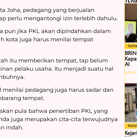
ata Joha, pedagang yang berjualan
 perlu mengantongi izin terlebih dahulu.
a pun jika PKL akan dipindahkan dalam
ah kota juga harus menilai tempat
Sama
BRIN
Kapas
ah itu memberikan tempat, tap belum
AI
inan pelaku usaha. Itu menjadi suatu hal
admin
 imbuhnya.
l menilai pedagang juga harus sadar dan
embarang tempat.
laskan pula bahwa penertiban PKL yang
da juga merupakan cita-cita terwujudnya
Kutai
an indah.
Kejar