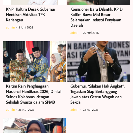
KNPI Kaltim Desak Gubernur
Komisioner Baru Dilantik, KPID
Hentikan Aktivitas TPK
Kaltim Bawa Misi Besar
Kariangau
Selamatkan Industri Penyiaran
Daerah
admin
9 Juni 2026
admin
26 Mei 2026
Kaltim Raih Penghargaan
Gubernur: “Silakan Hak Angket”,
Nasional Hardiknas 2026, Dinilai
Tegaskan Siap Bertanggung
Sukses Kolaborasi dengan
Jawab atas Gestur Wagub dan
Sekolah Swasta dalam SPMB
Sekda
admin
26 Mei 2026
admin
23 Mei 2026