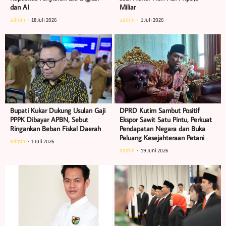
dan AI
Miliar
admin
18 Juli 2026
admin
1 Juli 2026
Bupati Kukar Dukung Usulan Gaji
DPRD Kutim Sambut Positif
PPPK Dibayar APBN, Sebut
Ekspor Sawit Satu Pintu, Perkuat
Ringankan Beban Fiskal Daerah
Pendapatan Negara dan Buka
Peluang Kesejahteraan Petani
admin
1 Juli 2026
admin
19 Juni 2026