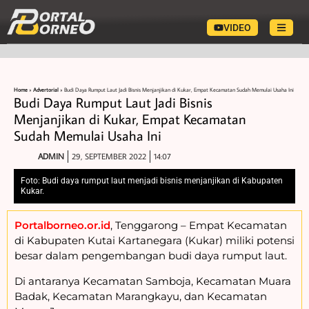
VIDEO
Home
»
Advertorial
»
Budi Daya Rumput Laut Jadi Bisnis Menjanjikan di Kukar, Empat Kecamatan Sudah Memulai Usaha Ini
Budi Daya Rumput Laut Jadi Bisnis
Menjanjikan di Kukar, Empat Kecamatan
Sudah Memulai Usaha Ini
ADMIN
29, SEPTEMBER 2022
14:07
Foto: Budi daya rumput laut menjadi bisnis menjanjikan di Kabupaten
Kukar.
Portalborneo.or.id
, Tenggarong – Empat Kecamatan
di Kabupaten Kutai Kartanegara (Kukar) miliki potensi
besar dalam pengembangan budi daya rumput laut.
Di antaranya Kecamatan Samboja, Kecamatan Muara
Badak, Kecamatan Marangkayu, dan Kecamatan