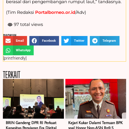
berasal dari pengembangan rumput laut,” tandasnya.
(Tim Redaksi
Portalborneo.or.id
/Adv)
97 total views
BAGIKAN :
Email
Facebook
Twitter
Telegram
WhatsApp
[printfriendly]
TERKAIT
BRIN Gandeng DPR RI Perkuat
Kejari Kukar Dalami Temuan BPK
Kapasitas Penyiaran Era Digital
soal Honor Non-ASN Rp9,5