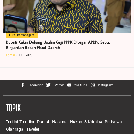
Kutai Kartanegara
Bupati Kukar Dukung Usulan Gaji PPPK Dibayar APBN, Sebut
Ringankan Beban Fiskal Daerah
admin
1 Juli 2026
Facebook
Twitter
Youtube
Instagram
TOPIK
Terkini
Trending
Daerah
Nasional
Hukum & Kriminal
Peristiwa
Olahraga
Traveler