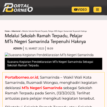
VIDEO
Home
»
Advertorial
»
Melalui Sekolah Ramah Terpadu, Pelajar MTs Negeri Samarinda Terpenuhi Haknya
Melalui Sekolah Ramah Terpadu, Pelajar
MTs Negeri Samarinda Terpenuhi Haknya
ADMIN
13, MARET 2023
18:09
Suasana Kegiatan Pendeklarasian MTs Negeri Samarinda Sebagai
Sekolah Ramah Terpadu.
Portalborneo.or.id
, Samarinda – Wakil Wali Kota
Samarinda, Rusmadi Wongso, menghadiri kegiatan
deklarasi
MTs Negeri Samarinda
sebagai Sekolah
Ramah Terpadu pada Senin, (13/3/2023). Terlihat
antusias para pelajar mengikuti kegiatan tersebut.