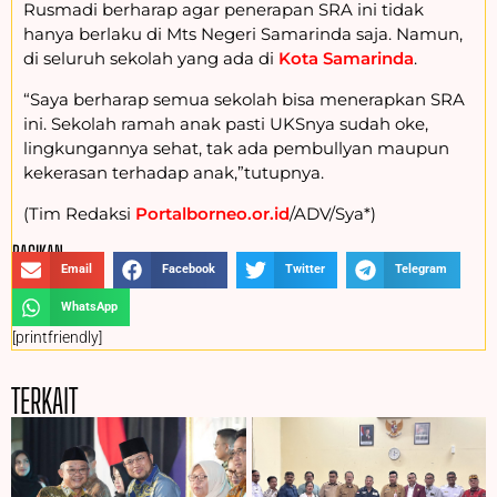
Rusmadi berharap agar penerapan SRA ini tidak
hanya berlaku di Mts Negeri Samarinda saja. Namun,
di seluruh sekolah yang ada di
Kota Samarinda
.
“Saya berharap semua sekolah bisa menerapkan SRA
ini. Sekolah ramah anak pasti UKSnya sudah oke,
lingkungannya sehat, tak ada pembullyan maupun
kekerasan terhadap anak,”tutupnya.
(Tim Redaksi
Portalborneo.or.id
/ADV/Sya*)
BAGIKAN :
Email
Facebook
Twitter
Telegram
WhatsApp
[printfriendly]
TERKAIT