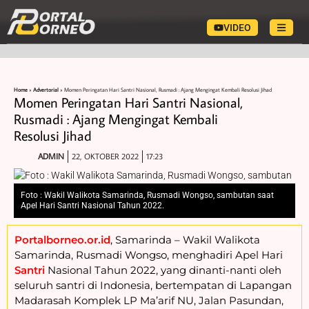
VIDEO
Home
»
Advertorial
»
Momen Peringatan Hari Santri Nasional, Rusmadi : Ajang Mengingat Kembali Resolusi Jihad
Momen Peringatan Hari Santri Nasional,
Rusmadi : Ajang Mengingat Kembali
Resolusi Jihad
ADMIN
22, OKTOBER 2022
17:23
Foto : Wakil Walikota Samarinda, Rusmadi Wongso, sambutan saat
Apel Hari Santri Nasional Tahun 2022.
Portalborneo.or.id
, Samarinda – Wakil Walikota
Samarinda, Rusmadi Wongso, menghadiri Apel Hari
Santri
Nasional Tahun 2022, yang dinanti-nanti oleh
seluruh santri di Indonesia, bertempatan di Lapangan
Madarasah Komplek LP Ma’arif NU, Jalan Pasundan,