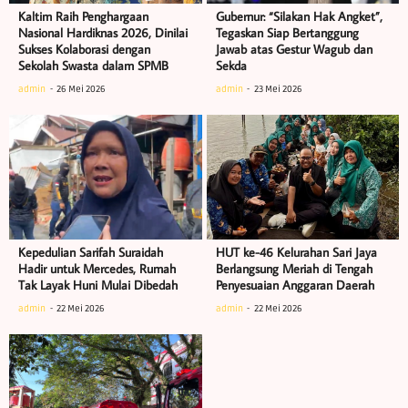
Kaltim Raih Penghargaan
Gubernur: “Silakan Hak Angket”,
Nasional Hardiknas 2026, Dinilai
Tegaskan Siap Bertanggung
Sukses Kolaborasi dengan
Jawab atas Gestur Wagub dan
Sekolah Swasta dalam SPMB
Sekda
admin
26 Mei 2026
admin
23 Mei 2026
Kepedulian Sarifah Suraidah
HUT ke-46 Kelurahan Sari Jaya
Hadir untuk Mercedes, Rumah
Berlangsung Meriah di Tengah
Tak Layak Huni Mulai Dibedah
Penyesuaian Anggaran Daerah
admin
22 Mei 2026
admin
22 Mei 2026