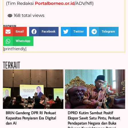
(Tim Redaksi
Portalborneo.or.id
/ADV/Nfl)
168 total views
BAGIKAN :
Email
Facebook
Twitter
Telegram
WhatsApp
[printfriendly]
TERKAIT
BRIN Gandeng DPR RI Perkuat
DPRD Kutim Sambut Positif
Kapasitas Penyiaran Era Digital
Ekspor Sawit Satu Pintu, Perkuat
dan AI
Pendapatan Negara dan Buka