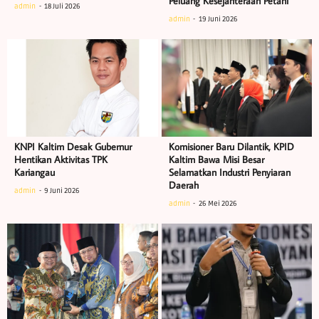
Peluang Kesejahteraan Petani
admin
18 Juli 2026
admin
19 Juni 2026
KNPI Kaltim Desak Gubernur
Komisioner Baru Dilantik, KPID
Hentikan Aktivitas TPK
Kaltim Bawa Misi Besar
Kariangau
Selamatkan Industri Penyiaran
Daerah
admin
9 Juni 2026
admin
26 Mei 2026