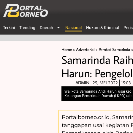
Terkini
Trending
Daerah
Nasional
Hukum & Kriminal
Peri
Home
»
Advertorial
»
Pemkot Samarinda
Samarinda Raih
Harun: Pengel
ADMIN
25, MEI 2022
15:03
Walikota Samarinda Andi Harun, usai kegi
Keuangan Pemerintah Daerah (LKPD) tahu
Portalborneo.or.id, Samar
tanggapan usai kegiatan 