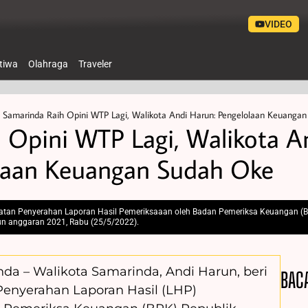
VIDEO
stiwa
Olahraga
Traveler
»
Samarinda Raih Opini WTP Lagi, Walikota Andi Harun: Pengelolaan Keuanga
 Opini WTP Lagi, Walikota A
olaan Keuangan Sudah Oke
atan Penyerahan Laporan Hasil Pemeriksaaan oleh Badan Pemeriksa Keuangan (BPK
n anggaran 2021, Rabu (25/5/2022).
inda – Walikota Samarinda, Andi Harun, beri
BAC
Penyerahan Laporan Hasil (LHP)