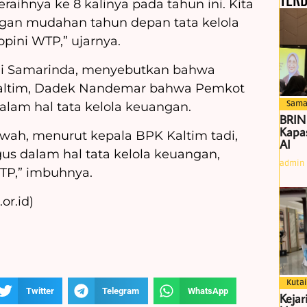
aihnya ke 8 kalinya pada tahun ini. Kita
an mudahan tahun depan tata kelola
pini WTP,” ujarnya.
 di Samarinda, menyebutkan bahwa
Kaltim, Dadek Nandemar bahwa Pemkot
Sama
lam hal tata kelola keuangan.
BRIN
Kapas
bawah, menurut kepala BPK Kaltim tadi,
AI
us dalam hal tata kelola keuangan,
admin
TP,” imbuhnya.
or.id)
Kutai
Twitter
Telegram
WhatsApp
Kejar