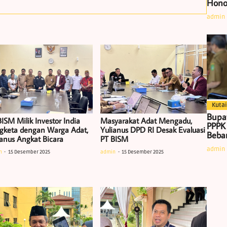
Hono
admin
Kutai
Bupa
ISM Milik Investor India
Masyarakat Adat Mengadu,
PPPK
gketa dengan Warga Adat,
Yulianus DPD RI Desak Evaluasi
Beban
ianus Angkat Bicara
PT BISM
admin
n
15 Desember 2025
admin
15 Desember 2025