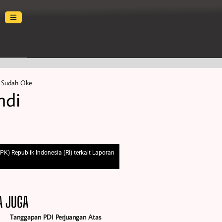
n Sudah Oke
ndi
) Republik Indonesia (RI) terkait Laporan
A JUGA
Tanggapan PDI Perjuangan Atas