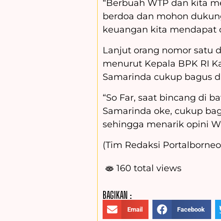
“Berbuah WTP dan kita mer
berdoa dan mohon dukung
keuangan kita mendapat o
Lanjut orang nomor satu
menurut Kepala BPK RI 
Samarinda cukup bagus da
“So Far, saat bincang di 
Samarinda oke, cukup bag
sehingga menarik opini W
(Tim Redaksi Portalborneo.
160 total views
BAGIKAN :
Email
Facebook