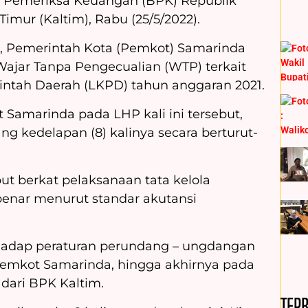
 Pemeriksa Keuangan (BPK) Republik
Timur (Kaltim), Rabu (25/5/2022).
n, Pemerintah Kota (Pemkot) Samarinda
Wajar Tanpa Pengecualian (WTP) terkait
ntah Daerah (LKPD) tahun anggaran 2021.
Samarinda pada LHP kali ini tersebut,
g kedelapan (8) kalinya secara berturut-
t berkat pelaksanaan tata kelola
enar menurut standar akutansi
adap peraturan perundang – ungdangan
Pemkot Samarinda, hingga akhirnya pada
 dari BPK Kaltim.
TER