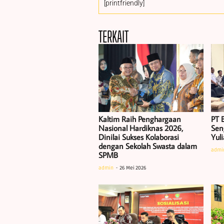
[printfriendly]
TERKAIT
Kaltim Raih Penghargaan
PT B
Nasional Hardiknas 2026,
Sen
Dinilai Sukses Kolaborasi
Yul
dengan Sekolah Swasta dalam
admi
SPMB
admin
26 Mei 2026