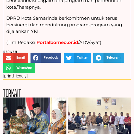
berkolaborasi bagaimana program dari pemerintah
kota,”harapnya.
DPRD Kota Samarinda berkomitmen untuk terus
bersinergi dan mendukung program-program yang
dijalankan YKI.
(Tim Redaksi
Portalborneo.or.id
/ADV/Sya*)
BAGIKAN :
Email
Facebook
Twitter
Telegram
WhatsApp
[printfriendly]
TERKAIT