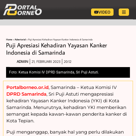
VIDEO
Home
»
Advertorial
»
Puji Apresiasi Kehadiran Yayasan Kanker Indonesia di Samarinda
Puji Apresiasi Kehadiran Yayasan Kanker
Indonesia di Samarinda
ADMIN
21, FEBRUARI 2023
20:12
Foto: Ketua Komisi IV DPRD Samarinda, Sri Puji Astuti.
Portalborneo.or.id
, Samarinda – Ketua Komisi IV
DPRD Samarinda
, Sri Puji Astuti mengapresiasi
kehadiran Yayasan Kanker Indonesia (YKI) di Kota
Samarinda. Menurutnya, kehadiran YKI memberikan
semangat kepada kawan-kawan penderita kanker di
Kota Tepian.
Puji menganggap, banyak hal yang perlu dilakukan