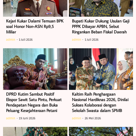
Kejari Kukar Dalami Temuan BPK
Bupati Kukar Dukung Usulan Gaji
soal Honor Non-ASN Rp9,5
PPPK Dibayar APBN, Sebut
Miliar
Ringankan Beban Fiskal Daerah
admin
1 Juli 2026
admin
1 Juli 2026
DPRD Kutim Sambut Positif
Kaltim Raih Penghargaan
Ekspor Sawit Satu Pintu, Perkuat
Nasional Hardiknas 2026, Dinilai
Pendapatan Negara dan Buka
Sukses Kolaborasi dengan
Peluang Kesejahteraan Petani
Sekolah Swasta dalam SPMB
admin
19 Juni 2026
admin
26 Mei 2026