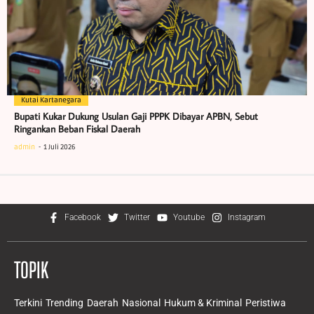
Kutai Kartanegara
Bupati Kukar Dukung Usulan Gaji PPPK Dibayar APBN, Sebut
Ringankan Beban Fiskal Daerah
admin
1 Juli 2026
Facebook
Twitter
Youtube
Instagram
TOPIK
Terkini
Trending
Daerah
Nasional
Hukum & Kriminal
Peristiwa