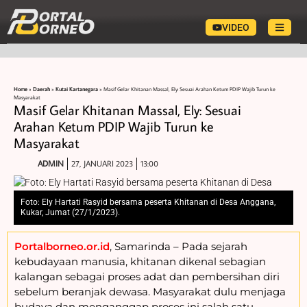
VIDEO
Home
»
Daerah
»
Kutai Kartanegara
»
Masif Gelar Khitanan Massal, Ely: Sesuai Arahan Ketum PDIP Wajib Turun ke
Masyarakat
Masif Gelar Khitanan Massal, Ely: Sesuai
Arahan Ketum PDIP Wajib Turun ke
Masyarakat
ADMIN
27, JANUARI 2023
13:00
Foto: Ely Hartati Rasyid bersama peserta Khitanan di Desa Anggana,
Kukar, Jumat (27/1/2023).
Portalborneo.or.id
, Samarinda – Pada sejarah
kebudayaan manusia, khitanan dikenal sebagian
kalangan sebagai proses adat dan pembersihan diri
sebelum beranjak dewasa. Masyarakat dulu menjaga
budaya dan menganggap proses ini salah satu