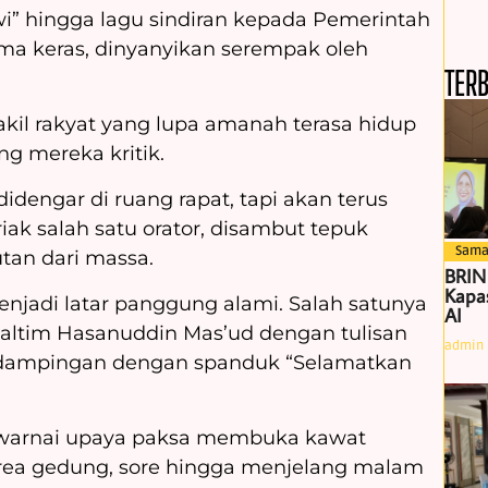
wi” hingga lagu sindiran kepada Pemerintah
ma keras, dinyanyikan serempak oleh
TER
wakil rakyat yang lupa amanah terasa hidup
ang mereka kritik.
idengar di ruang rapat, tapi akan terus
iak salah satu orator, disambut tepuk
Sama
tan dari massa.
BRIN
Kapas
menjadi latar panggung alami. Salah satunya
AI
ltim Hasanuddin Mas’ud dengan tulisan
admin
erdampingan dengan spanduk “Selamatkan
iwarnai upaya paksa membuka kawat
rea gedung, sore hingga menjelang malam