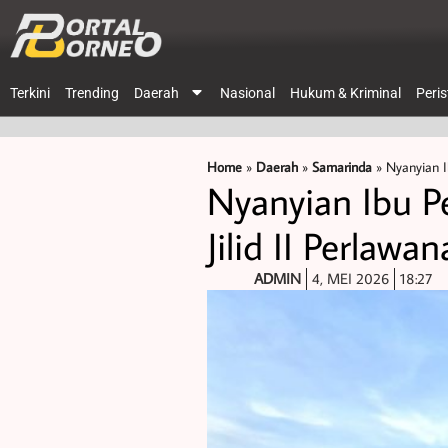
Terkini
Trending
Daerah
Nasional
Hukum & Kriminal
Peri
Home
»
Daerah
»
Samarinda
»
Nyanyian I
Nyanyian Ibu P
Jilid II Perlawa
ADMIN
4, MEI 2026
18:27