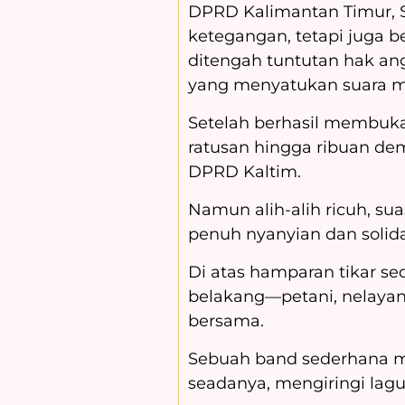
DPRD Kalimantan Timur, Se
ketegangan, tetapi juga 
ditengah
tuntutan hak an
yang menyatukan suara m
Setelah berhasil membuka
ratusan hingga ribuan d
DPRD Kaltim.
Namun alih-alih ricuh, sua
penuh nyanyian dan solida
Di atas hamparan tikar se
belakang—petani, nelaya
bersama.
Sebuah band sederhana m
seadanya, mengiringi lagu-l