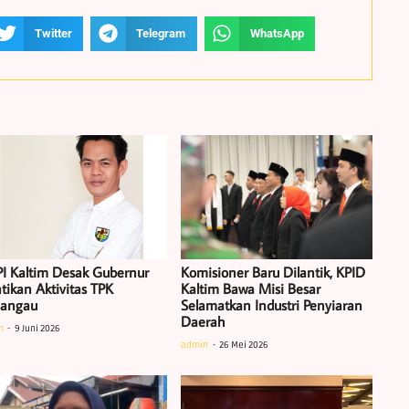
Twitter
Telegram
WhatsApp
I Kaltim Desak Gubernur
Komisioner Baru Dilantik, KPID
tikan Aktivitas TPK
Kaltim Bawa Misi Besar
iangau
Selamatkan Industri Penyiaran
Daerah
n
9 Juni 2026
admin
26 Mei 2026