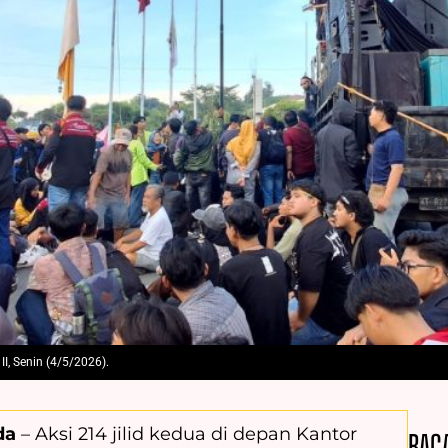
II, Senin (4/5/2026).
da
– Aksi 214 jilid kedua di depan Kantor
BAC