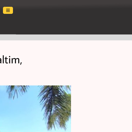
ltim,