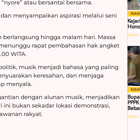
a “nyore” atau bersantai bersama.
Kutai
 dan menyampaikan aspirasi melalui seni
Kejar
Hono
admin
an berlangsung hingga malam hari. Massa
 menunggu rapat pembahasan hak angket
.00 WITA.
politik, musik menjadi bahasa yang paling
enyuarakan keresahan, dan menjaga
ap menyala.
Kutai
Bupa
rgantian dengan alunan musik, menjadikan
PPPK
ini bukan sekadar lokasi demonstrasi,
Beban
lawanan rakyat.
admin