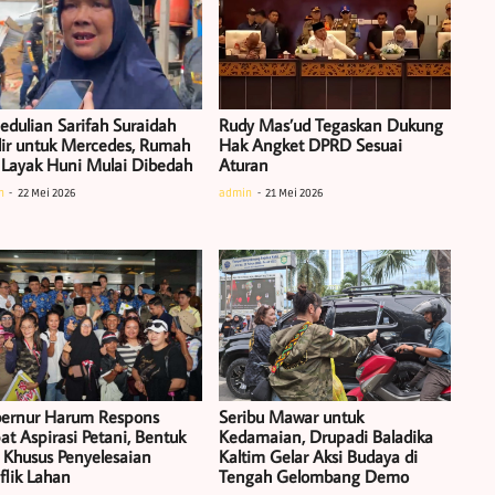
edulian Sarifah Suraidah
Rudy Mas’ud Tegaskan Dukung
ir untuk Mercedes, Rumah
Hak Angket DPRD Sesuai
 Layak Huni Mulai Dibedah
Aturan
n
22 Mei 2026
admin
21 Mei 2026
ernur Harum Respons
Seribu Mawar untuk
at Aspirasi Petani, Bentuk
Kedamaian, Drupadi Baladika
 Khusus Penyelesaian
Kaltim Gelar Aksi Budaya di
flik Lahan
Tengah Gelombang Demo