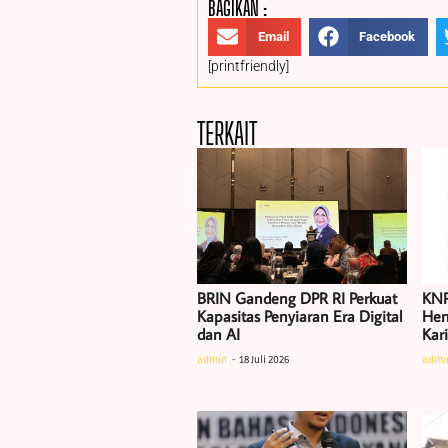
BAGIKAN :
Email
Facebook
[printfriendly]
TERKAIT
BRIN Gandeng DPR RI Perkuat
KNP
Kapasitas Penyiaran Era Digital
Hen
dan AI
Kar
admin
18 Juli 2026
admi