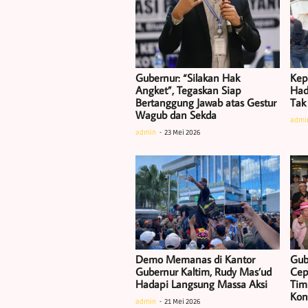
Gubernur: “Silakan Hak
Kep
Angket”, Tegaskan Siap
Had
Bertanggung Jawab atas Gestur
Tak
Wagub dan Sekda
admi
admin
23 Mei 2026
Demo Memanas di Kantor
Gub
Gubernur Kaltim, Rudy Mas’ud
Cep
Hadapi Langsung Massa Aksi
Tim
Kon
admin
21 Mei 2026