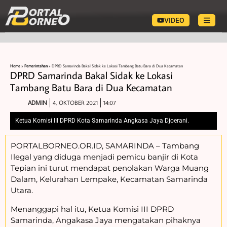
VIDEO
Home
»
Pemerintahan
»
DPRD Samarinda Bakal Sidak ke Lokasi Tambang Batu Bara di Dua Kecamatan
DPRD Samarinda Bakal Sidak ke Lokasi
Tambang Batu Bara di Dua Kecamatan
ADMIN
4, OKTOBER 2021
14:07
Ketua Komisi III DPRD Kota Samarinda Angkasa Jaya Djoerani.
PORTALBORNEO.OR.ID, SAMARINDA – Tambang
Ilegal yang diduga menjadi pemicu banjir di Kota
Tepian ini turut mendapat penolakan Warga Muang
Dalam, Kelurahan Lempake, Kecamatan Samarinda
Utara.
Menanggapi hal itu, Ketua Komisi III DPRD
Samarinda, Angakasa Jaya mengatakan pihaknya