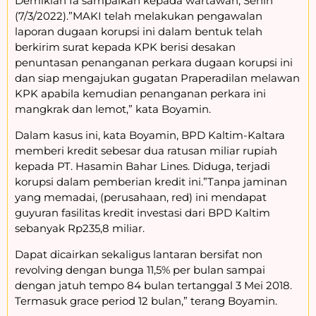
Demikian Ia sampaikan kepada wartawan, Senin
(7/3/2022).”MAKI telah melakukan pengawalan
laporan dugaan korupsi ini dalam bentuk telah
berkirim surat kepada KPK berisi desakan
penuntasan penanganan perkara dugaan korupsi ini
dan siap mengajukan gugatan Praperadilan melawan
KPK apabila kemudian penanganan perkara ini
mangkrak dan lemot,” kata Boyamin.
Dalam kasus ini, kata Boyamin, BPD Kaltim-Kaltara
memberi kredit sebesar dua ratusan miliar rupiah
kepada PT. Hasamin Bahar Lines. Diduga, terjadi
korupsi dalam pemberian kredit ini.”Tanpa jaminan
yang memadai, (perusahaan, red) ini mendapat
guyuran fasilitas kredit investasi dari BPD Kaltim
sebanyak Rp235,8 miliar.
Dapat dicairkan sekaligus lantaran bersifat non
revolving dengan bunga 11,5% per bulan sampai
dengan jatuh tempo 84 bulan tertanggal 3 Mei 2018.
Termasuk grace period 12 bulan,” terang Boyamin.