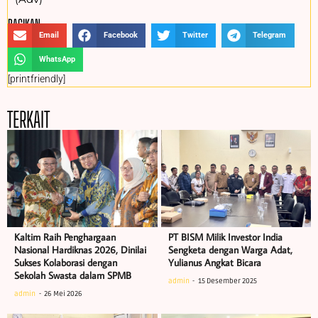
BAGIKAN :
Email
Facebook
Twitter
Telegram
WhatsApp
[printfriendly]
TERKAIT
Kaltim Raih Penghargaan
PT BISM Milik Investor India
Nasional Hardiknas 2026, Dinilai
Sengketa dengan Warga Adat,
Sukses Kolaborasi dengan
Yulianus Angkat Bicara
Sekolah Swasta dalam SPMB
admin
15 Desember 2025
admin
26 Mei 2026