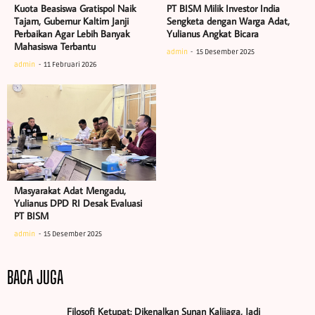
Kuota Beasiswa Gratispol Naik
PT BISM Milik Investor India
Tajam, Gubernur Kaltim Janji
Sengketa dengan Warga Adat,
Perbaikan Agar Lebih Banyak
Yulianus Angkat Bicara
Mahasiswa Terbantu
admin
15 Desember 2025
admin
11 Februari 2026
Masyarakat Adat Mengadu,
Yulianus DPD RI Desak Evaluasi
PT BISM
admin
15 Desember 2025
BACA JUGA
Filosofi Ketupat: Dikenalkan Sunan Kalijaga, Jadi