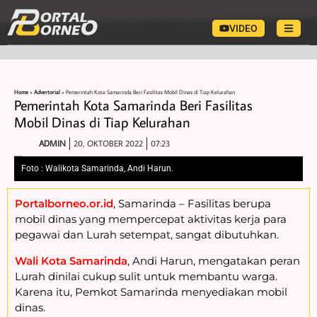
VIDEO
Home
»
Advertorial
»
Pemerintah Kota Samarinda Beri Fasilitas Mobil Dinas di Tiap Kelurahan
Pemerintah Kota Samarinda Beri Fasilitas
Mobil Dinas di Tiap Kelurahan
ADMIN
20, OKTOBER 2022
07:23
Foto : Walikota Samarinda, Andi Harun.
Portalborneo.or.id
, Samarinda – Fasilitas berupa
mobil dinas yang mempercepat aktivitas kerja para
pegawai dan Lurah setempat, sangat dibutuhkan.
Wali Kota Samarinda
, Andi Harun, mengatakan peran
Lurah dinilai cukup sulit untuk membantu warga.
Karena itu, Pemkot Samarinda menyediakan mobil
dinas.