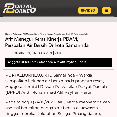
VIDEO
Home
»
Parlemen
»
Afif Menegur Keras Kinerja PDAM, Persoalan Air Bersih Di Kota Samarinda
Afif Menegur Keras Kinerja PDAM,
Persoalan Air Bersih Di Kota Samarinda
ADMIN
24, OKTOBER 2021
23:14
Anggota DPRD Kota Samarinda A.M.Afif Rayhan Harun
PORTALBORNEO.OR.ID Samarinda – Warga
sampaikan keluhan air bersih pada program reses,
Anggota Komisi I Dewan Perwakilan Rakyat Daerah
(DPRD) Andi Muhammad Afif Rayhan Harun.
Pada Minggu (24/10/2021) lalu, warga menyampaikan
aspirasi berkaitan dengan air bersih di kawasan
tinggal mereka Kelurahan Sungai Pinang dalam,