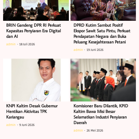
BRIN Gandeng DPR RI Perkuat
DPRD Kutim Sambut Positif
Kapasitas Penyiaran Era Digital
Ekspor Sawit Satu Pintu, Perkuat
dan AI
Pendapatan Negara dan Buka
Peluang Kesejahteraan Petani
admin
18 Juli 2026
admin
19 Juni 2026
KNPI Kaltim Desak Gubernur
Komisioner Baru Dilantik, KPID
Hentikan Aktivitas TPK
Kaltim Bawa Misi Besar
Kariangau
Selamatkan Industri Penyiaran
Daerah
admin
9 Juni 2026
admin
26 Mei 2026