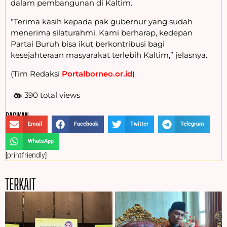
dalam pembangunan di Kaltim.
“Terima kasih kepada pak gubernur yang sudah
menerima silaturahmi. Kami berharap, kedepan
Partai Buruh bisa ikut berkontribusi bagi
kesejahteraan masyarakat terlebih Kaltim,” jelasnya.
(Tim Redaksi
Portalborneo.or.id
)
390 total views
BAGIKAN :
Email
Facebook
Twitter
Telegram
WhatsApp
[printfriendly]
TERKAIT