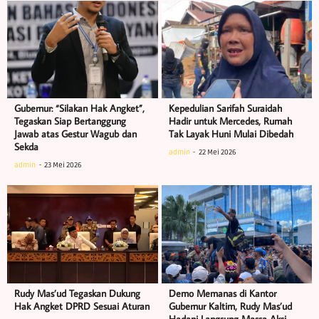
Gubernur: “Silakan Hak Angket”,
Kepedulian Sarifah Suraidah
Tegaskan Siap Bertanggung
Hadir untuk Mercedes, Rumah
Jawab atas Gestur Wagub dan
Tak Layak Huni Mulai Dibedah
Sekda
admin
22 Mei 2026
admin
23 Mei 2026
Rudy Mas’ud Tegaskan Dukung
Demo Memanas di Kantor
Hak Angket DPRD Sesuai Aturan
Gubernur Kaltim, Rudy Mas’ud
Hadapi Langsung Massa Aksi