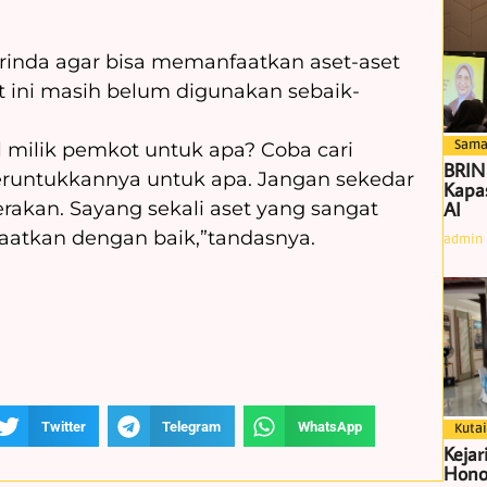
inda agar bisa memanfaatkan aset-aset
t ini masih belum digunakan sebaik-
Sama
el milik pemkot untuk apa? Coba cari
BRIN
peruntukkannya untuk apa. Jangan sekedar
Kapas
AI
erakan. Sayang sekali aset yang sangat
nfaatkan dengan baik,”tandasnya.
admin
Twitter
Telegram
WhatsApp
Kutai
Kejar
Hono