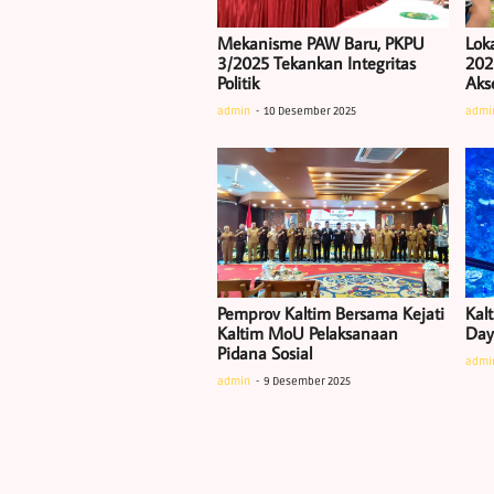
Mekanisme PAW Baru, PKPU
Lok
3/2025 Tekankan Integritas
202
Politik
Akse
admin
10 Desember 2025
admi
Pemprov Kaltim Bersama Kejati
Kalt
Kaltim MoU Pelaksanaan
Daya
Pidana Sosial
admi
admin
9 Desember 2025