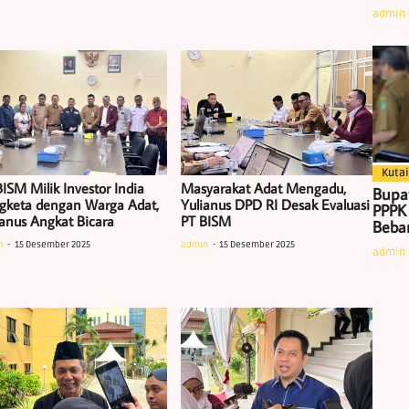
admin
Kutai
ISM Milik Investor India
Masyarakat Adat Mengadu,
Bupa
gketa dengan Warga Adat,
Yulianus DPD RI Desak Evaluasi
PPPK
ianus Angkat Bicara
PT BISM
Beban
n
15 Desember 2025
admin
15 Desember 2025
admin