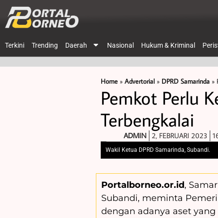
Terkini
Trending
Daerah
Nasional
Hukum & Kriminal
Peri
Home
»
Advertorial
»
DPRD Samarinda
»
Pemkot Perlu Ke
Terbengkalai
ADMIN
2, FEBRUARI 2023
1
Wakil Ketua DPRD Samarinda, Subandi.
Portalborneo.or.id
, Samar
Subandi, meminta Pemerin
dengan adanya aset yang t